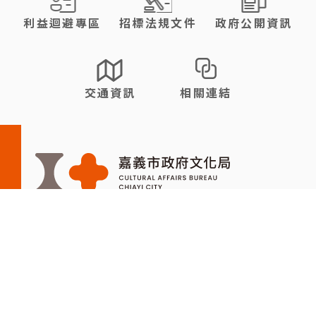
利益迴避專區
招標法規文件
政府公開資訊
交通資訊
相關連結
電話：(05)2788225
地址：60081 嘉義市忠孝路275號
館室開放時間：09:00～17:00 （週二～週日）/ 週一全日休館
/ 民俗節日、國定假日、選舉日 全面休館
FB
資通安全管理政策
隱私權
瀏覽人次: 1,464,886