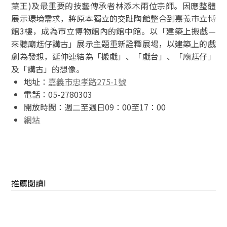
葉王)及最重要的技藝傳承者林添木兩位宗師。因應整體
展示環境需求，將原本獨立的交趾陶館整合到嘉義市立博
館3樓，成為市立博物館內的館中館。以「建築上搬戲—
來聽廟尪仔講古」展示主題重新詮釋展場，以建築上的戲
劇為發想，延伸連結為「搬戲」、「戲台」、「廟尪仔」
及「講古」的想像。
地址：
嘉義市忠孝路275-1號
電話：05-2780303
開放時間：週二至週日09：00至17：00
網站
推薦閱讀I