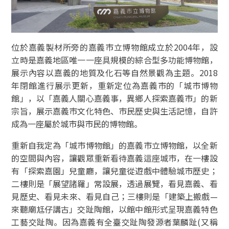
位於嘉義製材所旁的嘉義市立博物館成立於2004年，設
立時是嘉義地區唯一一座具規模的綜合型多功能博物館，
展示內容以嘉義的地質及化石等自然景觀為主題。2018
年閉館進行展示更新，重新定位為嘉義市的「城市博物
館」，以「嘉義人關心嘉義事，異鄉人探索嘉義市」的新
宗旨，展示嘉義市文化特色、市民歷史與生活記憶，自許
成為一座屬於城市與市民的博物館。
重新自我定為「城市博物館」的嘉義市立博物館，以全新
的空間與內容，讓觀眾重新看待嘉義這座城市，在一樓設
有「探索嘉園」兒童廳，讓兒童從遊戲中體驗城市歷史；
二樓則是「展望諸羅」常設展，透過展覽，看見嘉義、看
見歷史、看見未來、看見自己；三樓則是「建築上搬戲—
來聽廟尪仔講古」交趾陶館，以館中館形式呈現嘉義特色
工藝交趾陶。因為嘉義有全臺交趾陶發源者葉麟趾(又稱