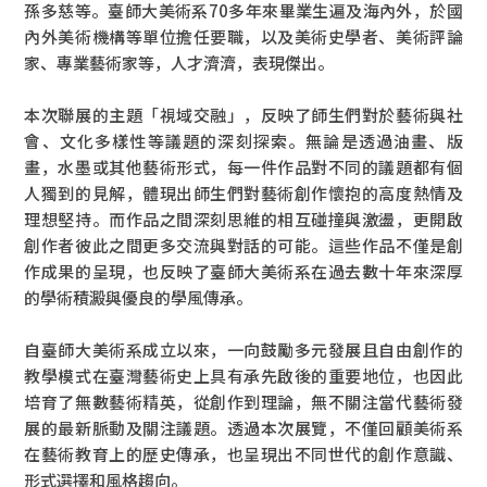
孫多慈等。臺師大美術系70多年來畢業生遍及海內外，於國
內外美術機構等單位擔任要職，以及美術史學者、美術評論
家、專業藝術家等，人才濟濟，表現傑出。
本次聯展的主題「視域交融」，反映了師生們對於藝術與社
會、文化多樣性等議題的深刻探索。無論是透過油畫、版
畫，水墨或其他藝術形式，每一件作品對不同的議題都有個
人獨到的見解，體現出師生們對藝術創作懷抱的高度熱情及
理想堅持。而作品之間深刻思維的相互碰撞與激盪，更開啟
創作者彼此之間更多交流與對話的可能。這些作品不僅是創
作成果的呈現，也反映了臺師大美術系在過去數十年來深厚
的學術積澱與優良的學風傳承。
自臺師大美術系成立以來，一向鼓勵多元發展且自由創作的
教學模式在臺灣藝術史上具有承先啟後的重要地位，也因此
培育了無數藝術精英，從創作到理論，無不關注當代藝術發
展的最新脈動及關注議題。透過本次展覽，不僅回顧美術系
在藝術教育上的歷史傳承，也呈現出不同世代的創作意識、
形式選擇和風格趨向。