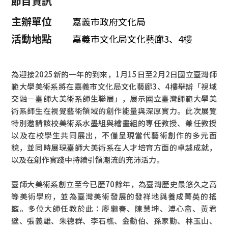
節目資訊
主辦單位
嘉義市政府文化局
活動地點
嘉義市文化局文化藝廊3、4樓
為迎接2025新的一年的到來，1月15日至2月2日國立臺灣師
範大學美術系將在嘉義市文化局文化藝廊3、4樓舉辦「視域
交融－臺師大美術系師生聯展」，展示國立臺灣師範大學美
術系師生在視覺藝術領域的創作能量與深厚實力。此次展覽
特別邀請該校美術系水墨組與繪畫組的專任教授、兼任教授
以及在校學生共同展出，不僅呈現當代藝術創作的多元面
貌，並同時展現臺師大美術系在人才培育方面的卓越成就，
以及在創作實踐中持續引領潮流的充沛活力。
臺師大美術系創立至今已歷70餘年，為臺灣歷史最悠久之高
等美術學府，並為臺灣美術發展的發祥地與養成菁英的搖
籃。多位大師任教於此：廖繼春、陳慧坤、溥心畬、黃君
壁、張義雄、朱德群、李石樵、金勤伯、孫家勤、林玉山、