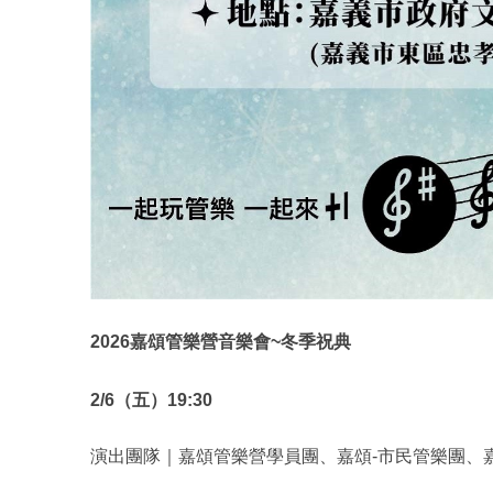
2026
嘉頌管樂營音樂會~冬季祝典
2/6
（五）19:30
演出團隊｜嘉頌管樂營學員團、嘉頌-市民管樂團、