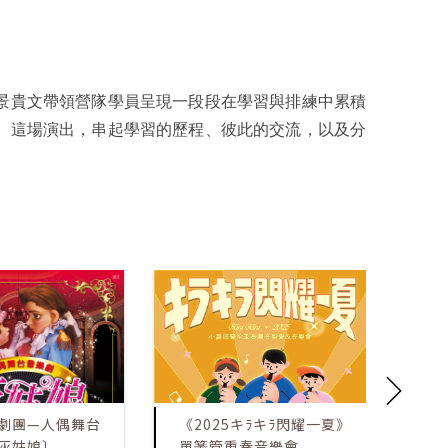
景貴文帶領營隊學員呈現一段段在學習與排練中累積
。這場演出，串起學習的歷程、彼此的交流，以及分
劇團—人偶舞台
《2025キﾗキﾗ閃耀一夏》
嘉
灰姑娘〕
單簧管重奏音樂會
冠