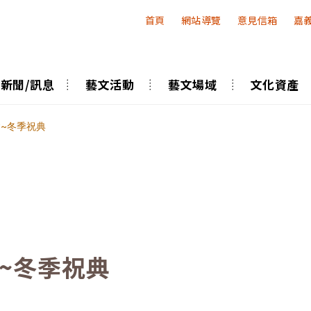
:::
首頁
網站導覽
意見信箱
嘉
新聞/訊息
藝文活動
藝文場域
文化資產
會~冬季祝典
會~冬季祝典