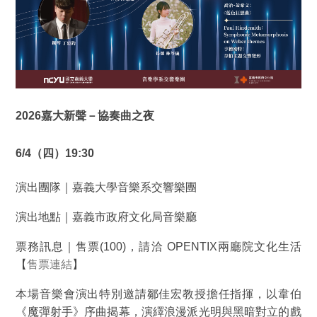
2026
嘉大新聲－協奏曲之夜
6/4
（四）19:30
演出團隊｜嘉義大學音樂系交響樂團
演出地點｜嘉義市政府文化局音樂廳
票務訊息｜售票(100)，請洽 OPENTIX兩廳院文化生活
【
售票連結
】
本場音樂會演出特別邀請鄒佳宏教授擔任指揮，以韋伯
《魔彈射手》序曲揭幕，演繹浪漫派光明與黑暗對立的戲