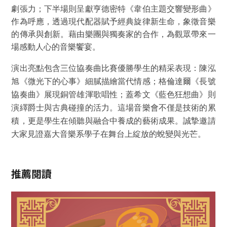
劇張力；下半場則呈獻亨德密特《韋伯主題交響變形曲》
作為呼應，透過現代配器賦予經典旋律新生命，象徵音樂
的傳承與創新。藉由樂團與獨奏家的合作，為觀眾帶來一
場感動人心的音樂饗宴。
演出亮點包含三位協奏曲比賽優勝學生的精采表現：陳泓
旭《微光下的心事》細膩描繪當代情感；格倫達爾《長號
協奏曲》展現銅管雄渾歌唱性；蓋希文《藍色狂想曲》則
演繹爵士與古典碰撞的活力。這場音樂會不僅是技術的累
積，更是學生在傾聽與融合中養成的藝術成果。誠摯邀請
大家見證嘉大音樂系學子在舞台上綻放的蛻變與光芒。
推薦閱讀