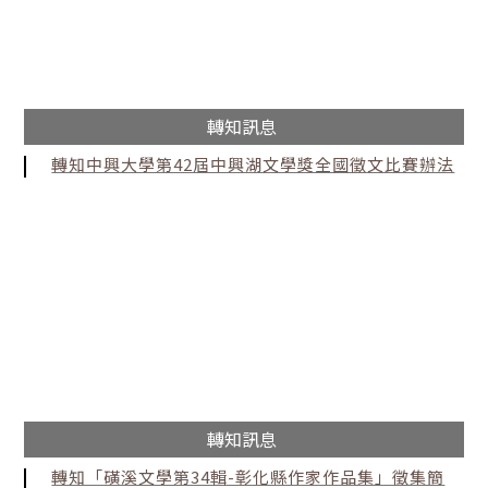
轉知訊息
轉知中興大學第42屆中興湖文學獎全國徵文比賽辦法
轉知訊息
轉知「磺溪文學第34輯-彰化縣作家作品集」徵集簡