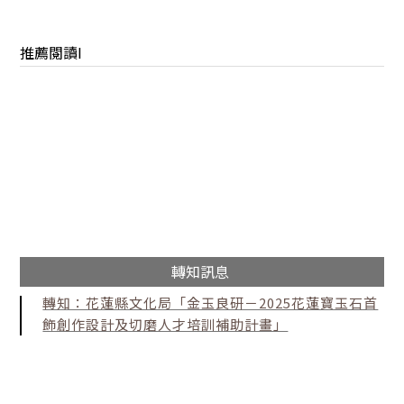
推薦閱讀I
轉知訊息
轉知：花蓮縣文化局「金玉良研－2025花蓮寶玉石首
飾創作設計及切磨人才培訓補助計畫」