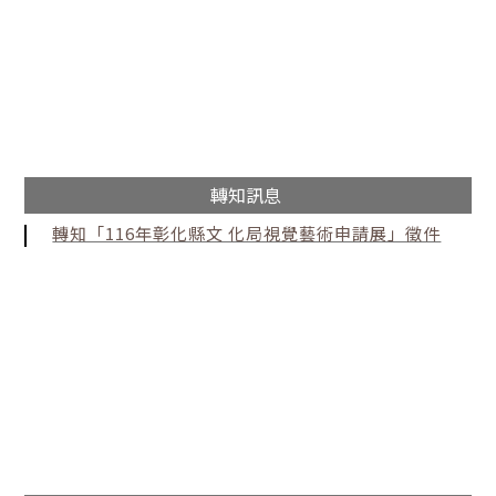
轉知訊息
轉知「116年彰化縣文 化局視覺藝術申請展」徵件