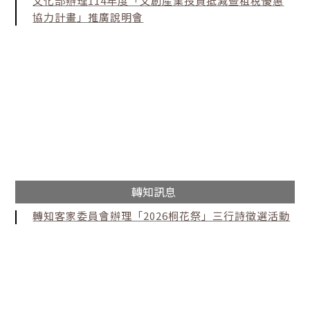
文化部辦理114年度「文創產業投資抵減暨租稅優惠
協力計畫」推廣說明會
轉知訊息
轉知客家委員會辦理「2026桐花祭」三行詩徵選活動