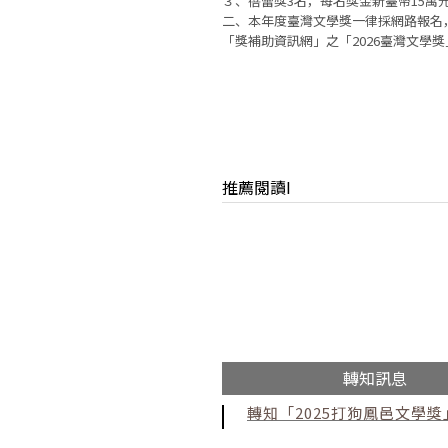
３、蓓蕾獎3名，每名獎金新臺幣15萬
二、本年度臺灣文學獎一律採網路報名
「獎補助資訊網」之「2026臺灣文學獎」網頁（
推薦閱讀I
轉知訊息
轉知「2025打狗鳳邑文學獎