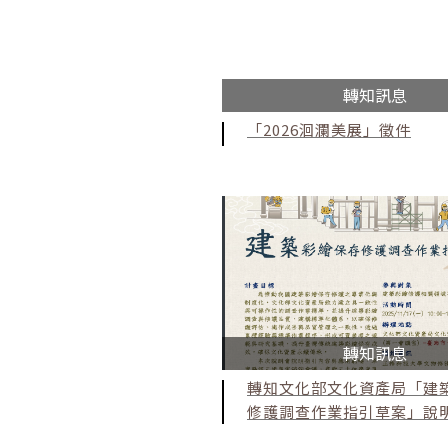
轉知訊息
「2026洄瀾美展」徵件
轉知訊息
轉知文化部文化資產局「建
修護調查作業指引草案」說