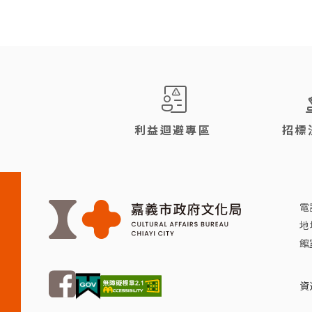
:::
利益迴避專區
招標
電話
地
館
FB
資