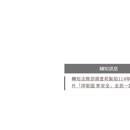
轉知訊息
轉知法務部調查局製拍114
片「捍衛國 家安全，全民一