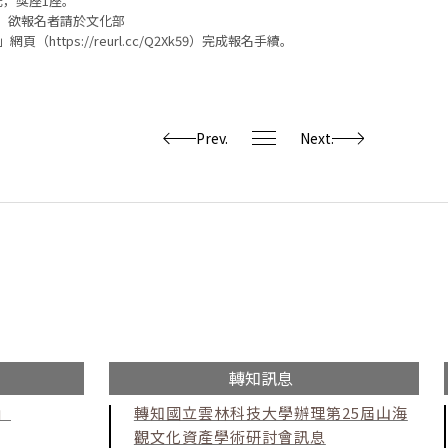
元，獎座1座。
，欲報名者請於文化部
https://reurl.cc/Q2Xk59）完成報名手續。
文章列表
Prev.
Next.
轉知訊息
」
轉知國立雲林科技大學辦理第25屆山海
觀文化資產學術研討會訊息