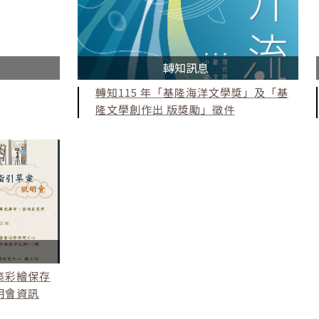
轉知訊息
轉知115 年「基隆海洋文學獎」及「基
隆文學創作出 版獎勵」徵件
築彩繪保存
明會資訊