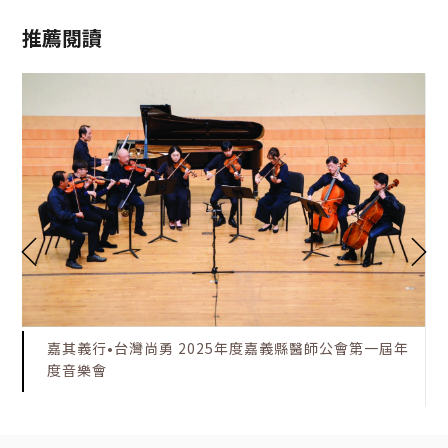
推薦閱讀
嘉其義行•台灣尚勇 2025年度嘉義縣醫師公會第一屆年
度音樂會
:::