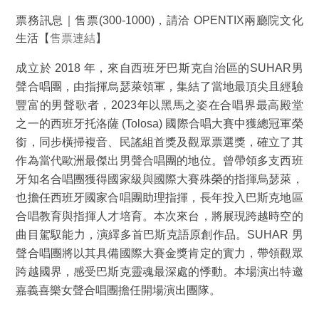
票務訊息｜售票(300-1000)，請洽 OPENTIX兩廳院文化
生活【
售票連結
】
成立於 2018 年，來自西班牙巴斯克自治區的SUHAR男
聲合唱團，由指揮烏瑟萊領軍，集結了當地最頂尖且經驗
豐富的男聲歌者，2023年以黑馬之姿在合唱界最高殿堂
之一的西班牙托洛薩 (Tolosa) 國際合唱大賽中獲總冠軍榮
銜，同步橫掃複音、民謠組首獎及觀眾票選獎，確立了其
作為當代歐洲最傑出男聲合唱團的地位。曾帶領多支西班
牙知名合唱團獲得國家級與國際大賽殊榮的指揮烏瑟萊，
也擔任西班牙國家合唱團助理指揮，長年投入巴斯克地區
合唱教育與指揮人才培育。本次來台，將展現跨越時空的
曲目駕馭能力，演繹多首巴斯克語原創作品。SUHAR 男
聲合唱團將以其具備國際大賽金獎肯定的實力，帶領觀眾
跨越國界，感受巴斯克靈魂最深處的悸動。本場演出特邀
嘉義喜樂女聲合唱團擔任開場演出團隊。