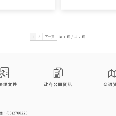
1
2
下一頁
第
1
頁
/
共
2
頁
法規文件
政府公開資訊
交通
：(05)2788225