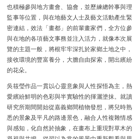
也積極參與地方畫會、協會，並歷練總幹事與理
監事等位置，與在地藝文人士及藝文活動產生緊
密連結，效法「畫都」的前輩畫家們，全方位參
與在地的各項藝文事務並注入活力，就像本次展
覽的主題一般，將根牢牢深扎於家鄉土地之中，
接收環境的豐富養分，大膽自由探索，開出繽紛
的花朵。
吳筱瑩作品一貫以心靈意象與人性探悟為主，熱
愛繽紛鮮明的色彩與半實驗性的揮灑塗抹。就讀
研究所期間開始從嘉義鄉間植物發想，將兒時熟
悉的景象及平凡的路邊景色，融合人性複雜情感
與感知，化自然於抽象，在畫布上重現對草木的
凝視與共鳴，從習以為常的風景中重新觀看與思