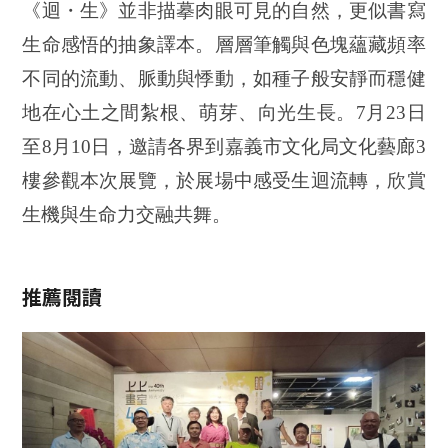
《迴・生》並非描摹肉眼可見的自然，更似書寫
生命感悟的抽象譯本。層層筆觸與色塊蘊藏頻率
不同的流動、脈動與悸動，如種子般安靜而穩健
地在心土之間紮根、萌芽、向光生長。7月23日
至8月10日，邀請各界到嘉義市文化局文化藝廊3
樓參觀本次展覽，於展場中感受生迴流轉，欣賞
生機與生命力交融共舞。
推薦閱讀